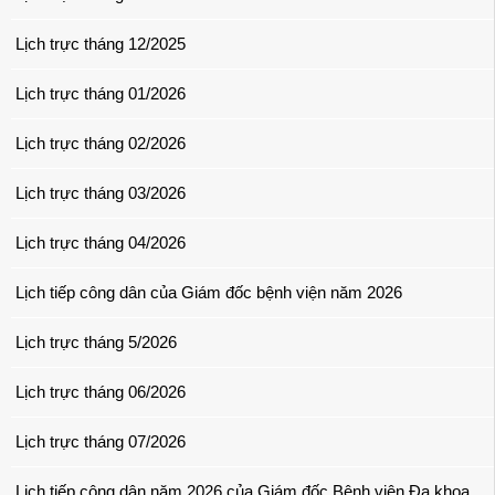
Lịch trực tháng 12/2025
Lịch trực tháng 01/2026
Lịch trực tháng 02/2026
Lịch trực tháng 03/2026
Lịch trực tháng 04/2026
Lịch tiếp công dân của Giám đốc bệnh viện năm 2026
Lịch trực tháng 5/2026
Lịch trực tháng 06/2026
Lịch trực tháng 07/2026
Lịch tiếp công dân năm 2026 của Giám đốc Bệnh viện Đa khoa