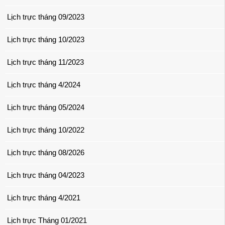
Lịch trực tháng 09/2023
Lịch trực tháng 10/2023
Lịch trực tháng 11/2023
Lịch trực tháng 4/2024
Lịch trực tháng 05/2024
Lịch trực tháng 10/2022
Lịch trực tháng 08/2026
Lịch trực tháng 04/2023
Lịch trực tháng 4/2021
Lịch trực Tháng 01/2021