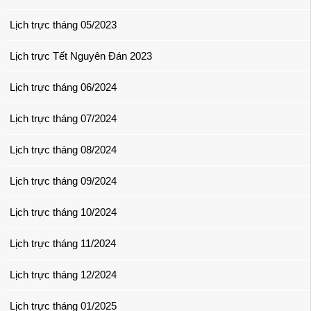
Lịch trực tháng 05/2023
Lịch trực Tết Nguyên Đán 2023
Lịch trực tháng 06/2024
Lịch trực tháng 07/2024
Lịch trực tháng 08/2024
Lịch trực tháng 09/2024
Lịch trực tháng 10/2024
Lịch trực tháng 11/2024
Lịch trực tháng 12/2024
Lịch trực tháng 01/2025