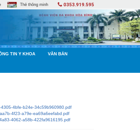
0353.919.595
e
Thẻ thông minh
ÔNG TIN Y KHOA
VĂN BẢN
d-4305-4bfe-b24e-34c59b960980.pdf
-aa7b-4f23-a79e-ea69a6eefabd.pdf
4-4a83-4062-a58b-422fa9616195.pdf