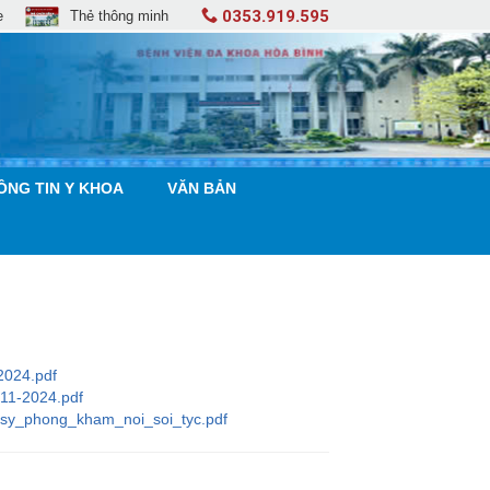
0353.919.595
e
Thẻ thông minh
ÔNG TIN Y KHOA
VĂN BẢN
2024.pdf
11-2024.pdf
_sy_phong_kham_noi_soi_tyc.pdf