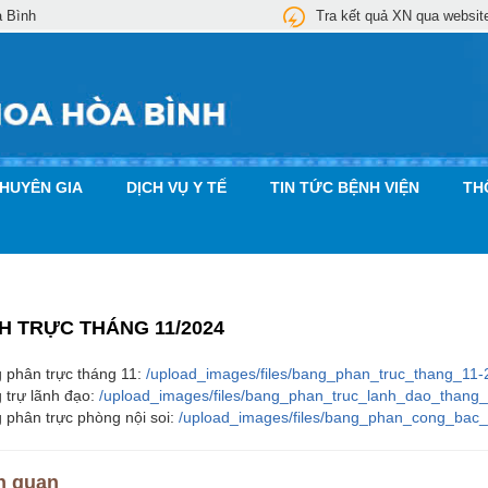
a Bình
Tra kết quả XN qua websit
CHUYÊN GIA
DỊCH VỤ Y TẾ
TIN TỨC BỆNH VIỆN
TH
H TRỰC THÁNG 11/2024
 phân trực tháng 11:
/upload_images/files/bang_phan_truc_thang_11-
 trự lãnh đạo:
/upload_images/files/bang_phan_truc_lanh_dao_thang_
 phân trực phòng nội soi:
/upload_images/files/bang_phan_cong_bac
n quan