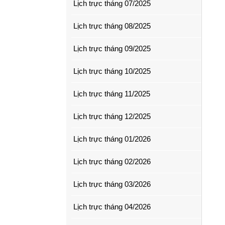
Lịch trực tháng 07/2025
Lịch trực tháng 08/2025
Lịch trực tháng 09/2025
Lịch trực tháng 10/2025
Lịch trực tháng 11/2025
Lịch trực tháng 12/2025
Lịch trực tháng 01/2026
Lịch trực tháng 02/2026
Lịch trực tháng 03/2026
Lịch trực tháng 04/2026