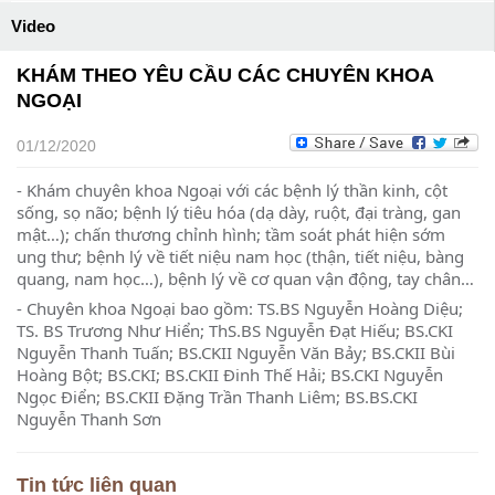
Video
KHÁM THEO YÊU CẦU CÁC CHUYÊN KHOA
NGOẠI
01/12/2020
- Khám chuyên khoa Ngoại với các bệnh lý thần kinh, cột
sống, sọ não; bệnh lý tiêu hóa (dạ dày, ruột, đại tràng, gan
mật…); chấn thương chỉnh hình; tầm soát phát hiện sớm
ung thư; bệnh lý về tiết niệu nam học (thận, tiết niệu, bàng
quang, nam học…), bệnh lý về cơ quan vận động, tay chân…
- Chuyên khoa Ngoại bao gồm: TS.BS Nguyễn Hoàng Diệu;
TS. BS Trương Như Hiển; ThS.BS Nguyễn Đạt Hiếu; BS.CKI
Nguyễn Thanh Tuấn; BS.CKII Nguyễn Văn Bảy; BS.CKII Bùi
Hoàng Bột; BS.CKI; BS.CKII Đinh Thế Hải; BS.CKI Nguyễn
Ngọc Điển; BS.CKII Đặng Trần Thanh Liêm; BS.BS.CKI
Nguyễn Thanh Sơn
Tin tức liên quan