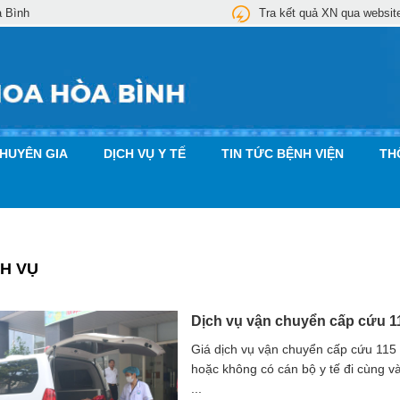
a Bình
Tra kết quả XN qua websit
CHUYÊN GIA
DỊCH VỤ Y TẾ
TIN TỨC BỆNH VIỆN
TH
CH VỤ
Dịch vụ vận chuyển cấp cứu 1
Giá dịch vụ vận chuyển cấp cứu 115 đ
hoặc không có cán bộ y tế đi cùng v
...