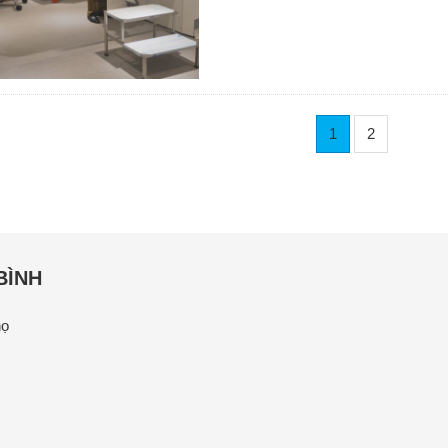
1
2
BÌNH
họ