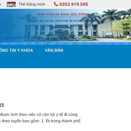
0353.919.595
e
Thẻ thông minh
ÔNG TIN Y KHOA
VĂN BẢN
15
ược tính theo việc có cán bộ y tế đi cùng
à theo tuyến bao gồm: 1. Đi trong thành phố