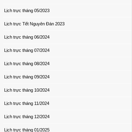
Lịch trực tháng 05/2023
Lịch trực Tết Nguyên Đán 2023
Lịch trực tháng 06/2024
Lịch trực tháng 07/2024
Lịch trực tháng 08/2024
Lịch trực tháng 09/2024
Lịch trực tháng 10/2024
Lịch trực tháng 11/2024
Lịch trực tháng 12/2024
Lịch trực tháng 01/2025