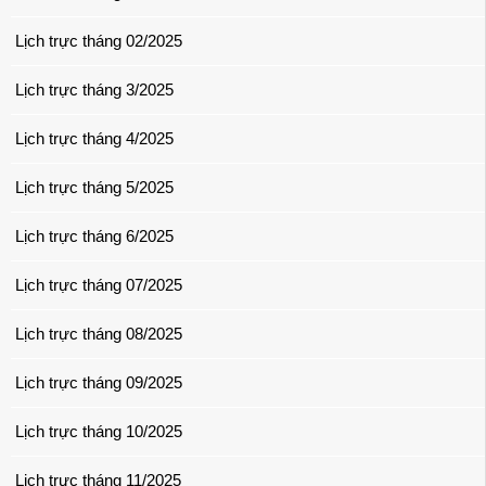
Lịch trực tháng 02/2025
Lịch trực tháng 3/2025
Lịch trực tháng 4/2025
Lịch trực tháng 5/2025
Lịch trực tháng 6/2025
Lịch trực tháng 07/2025
Lịch trực tháng 08/2025
Lịch trực tháng 09/2025
Lịch trực tháng 10/2025
Lịch trực tháng 11/2025