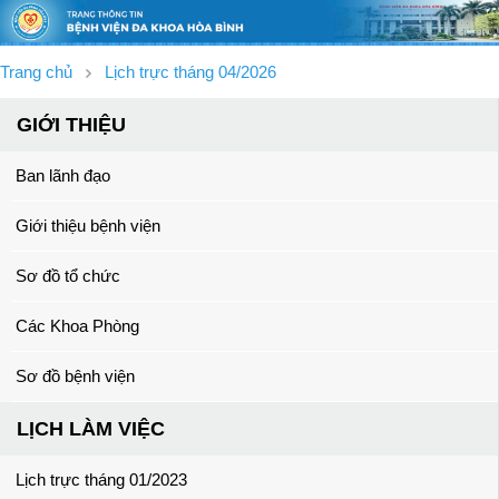
Trang chủ
Lịch trực tháng 04/2026
GIỚI THIỆU
Ban lãnh đạo
Giới thiệu bệnh viện
Sơ đồ tổ chức
Các Khoa Phòng
Sơ đồ bệnh viện
LỊCH LÀM VIỆC
Lịch trực tháng 01/2023