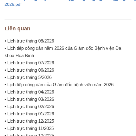
2026.pdf
Liên quan
• Lịch trực tháng 08/2026
• Lịch tiếp công dân năm 2026 của Giám đốc Bệnh viện Đa
khoa Hoà Bình
• Lịch trực tháng 07/2026
• Lịch trực tháng 06/2026
• Lịch trực tháng 5/2026
• Lịch tiếp công dân của Giám đốc bệnh viện năm 2026
• Lịch trực tháng 04/2026
• Lịch trực tháng 03/2026
• Lịch trực tháng 02/2026
• Lịch trực tháng 01/2026
• Lịch trực tháng 12/2025
• Lịch trực tháng 11/2025
• Lịch trực tháng 10/2025