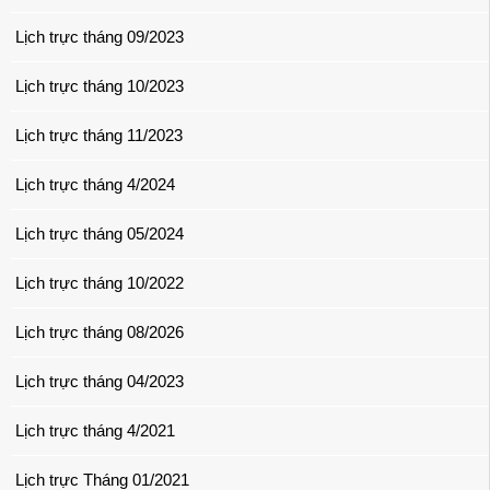
Lịch trực tháng 09/2023
Lịch trực tháng 10/2023
Lịch trực tháng 11/2023
Lịch trực tháng 4/2024
Lịch trực tháng 05/2024
Lịch trực tháng 10/2022
Lịch trực tháng 08/2026
Lịch trực tháng 04/2023
Lịch trực tháng 4/2021
Lịch trực Tháng 01/2021