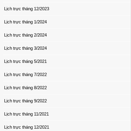
Lịch trực tháng 12/2023
Lịch trực tháng 1/2024
Lịch trực tháng 2/2024
Lịch trực tháng 3/2024
Lịch trực tháng 5/2021
Lịch trực tháng 7/2022
Lịch trực tháng 8/2022
Lịch trực tháng 9/2022
Lịch trực tháng 11/2021
Lịch trực tháng 12/2021