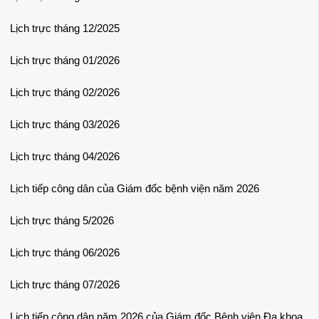
Lịch trực tháng 12/2025
Lịch trực tháng 01/2026
Lịch trực tháng 02/2026
Lịch trực tháng 03/2026
Lịch trực tháng 04/2026
Lịch tiếp công dân của Giám đốc bệnh viện năm 2026
Lịch trực tháng 5/2026
Lịch trực tháng 06/2026
Lịch trực tháng 07/2026
Lịch tiếp công dân năm 2026 của Giám đốc Bệnh viện Đa khoa