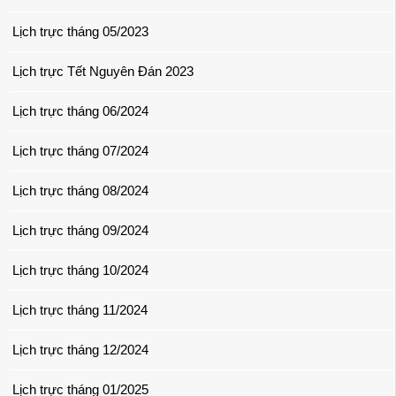
Lịch trực tháng 05/2023
Lịch trực Tết Nguyên Đán 2023
Lịch trực tháng 06/2024
Lịch trực tháng 07/2024
Lịch trực tháng 08/2024
Lịch trực tháng 09/2024
Lịch trực tháng 10/2024
Lịch trực tháng 11/2024
Lịch trực tháng 12/2024
Lịch trực tháng 01/2025