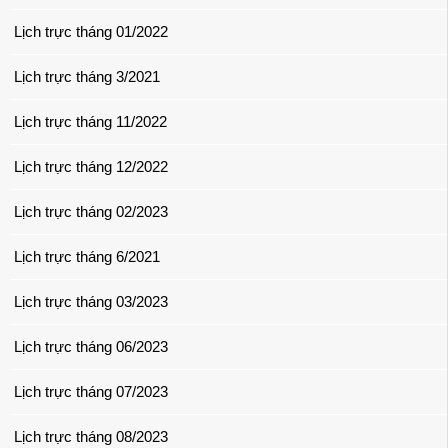
Lịch trực tháng 01/2022
Lịch trực tháng 3/2021
Lịch trực tháng 11/2022
Lịch trực tháng 12/2022
Lịch trực tháng 02/2023
Lịch trực tháng 6/2021
Lịch trực tháng 03/2023
Lịch trực tháng 06/2023
Lịch trực tháng 07/2023
Lịch trực tháng 08/2023