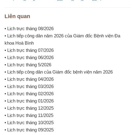
Liên quan
• Lịch trực tháng 08/2026
• Lịch tiếp công dân năm 2026 của Giám đốc Bệnh viện Đa
khoa Hoà Bình
• Lịch trực tháng 07/2026
• Lịch trực tháng 06/2026
• Lịch trực tháng 5/2026
• Lịch tiếp công dân của Giám đốc bệnh viện năm 2026
• Lịch trực tháng 04/2026
• Lịch trực tháng 03/2026
• Lịch trực tháng 02/2026
• Lịch trực tháng 01/2026
• Lịch trực tháng 12/2025
• Lịch trực tháng 11/2025
• Lịch trực tháng 10/2025
• Lịch trực tháng 09/2025