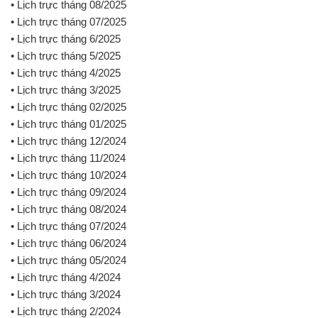
• Lịch trực tháng 08/2025
• Lịch trực tháng 07/2025
• Lịch trực tháng 6/2025
• Lịch trực tháng 5/2025
• Lịch trực tháng 4/2025
• Lịch trực tháng 3/2025
• Lịch trực tháng 02/2025
• Lịch trực tháng 01/2025
• Lịch trực tháng 12/2024
• Lịch trực tháng 11/2024
• Lịch trực tháng 10/2024
• Lịch trực tháng 09/2024
• Lịch trực tháng 08/2024
• Lịch trực tháng 07/2024
• Lịch trực tháng 06/2024
• Lịch trực tháng 05/2024
• Lịch trực tháng 4/2024
• Lịch trực tháng 3/2024
• Lịch trực tháng 2/2024