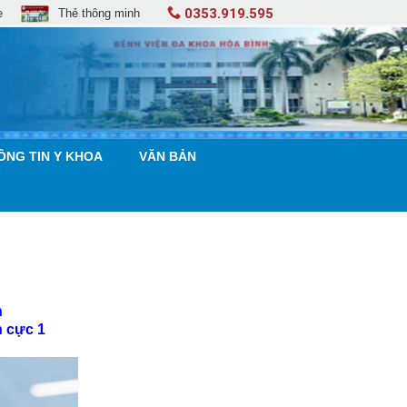
0353.919.595
e
Thẻ thông minh
ÔNG TIN Y KHOA
VĂN BẢN
n
h cực 1