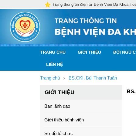
Trang thông tin điện tử Bệnh Viện Đa Khoa Hò
TRANG CHỦ
GIỚI THIỆU
ĐỘI NGŨ 
LIÊN HỆ
Trang chủ
BS.CKI. Bùi Thanh Tuấn
BS.
GIỚI THIỆU
Ban lãnh đạo
Giới thiệu bệnh viện
Sơ đồ tổ chức