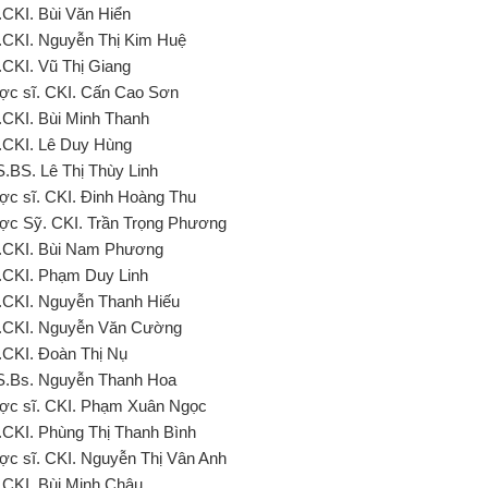
.CKI. Bùi Văn Hiển
.CKI. Nguyễn Thị Kim Huệ
.CKI. Vũ Thị Giang
ợc sĩ. CKI. Cấn Cao Sơn
.CKI. Bùi Minh Thanh
.CKI. Lê Duy Hùng
S.BS. Lê Thị Thùy Linh
ợc sĩ. CKI. Đinh Hoàng Thu
ợc Sỹ. CKI. Trần Trọng Phương
.CKI. Bùi Nam Phương
.CKI. Phạm Duy Linh
.CKI. Nguyễn Thanh Hiếu
.CKI. Nguyễn Văn Cường
.CKI. Đoàn Thị Nụ
S.Bs. Nguyễn Thanh Hoa
ợc sĩ. CKI. Phạm Xuân Ngọc
.CKI. Phùng Thị Thanh Bình
ợc sĩ. CKI. Nguyễn Thị Vân Anh
.CKI. Bùi Minh Châu