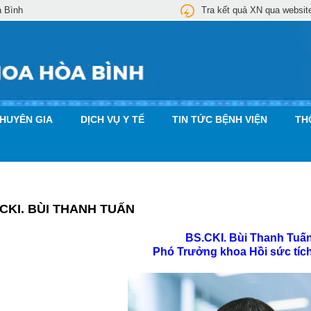
a Bình
Tra kết quả XN qua websit
CHUYÊN GIA
DỊCH VỤ Y TẾ
TIN TỨC BỆNH VIỆN
TH
CKI. BÙI THANH TUẤN
BS.CKI. Bùi Thanh Tuấ
Phó Trưởng khoa Hồi sức tíc