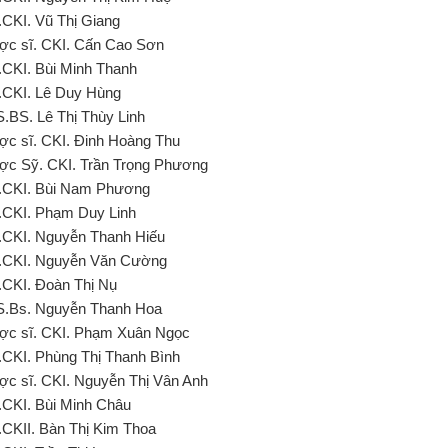
.CKI. Vũ Thị Giang
ợc sĩ. CKI. Cấn Cao Sơn
.CKI. Bùi Minh Thanh
.CKI. Lê Duy Hùng
S.BS. Lê Thị Thùy Linh
ợc sĩ. CKI. Đinh Hoàng Thu
ợc Sỹ. CKI. Trần Trọng Phương
.CKI. Bùi Nam Phương
.CKI. Phạm Duy Linh
.CKI. Nguyễn Thanh Hiếu
.CKI. Nguyễn Văn Cường
.CKI. Đoàn Thị Nụ
S.Bs. Nguyễn Thanh Hoa
ợc sĩ. CKI. Phạm Xuân Ngọc
.CKI. Phùng Thị Thanh Bình
ợc sĩ. CKI. Nguyễn Thị Vân Anh
.CKI. Bùi Minh Châu
.CKII. Bàn Thị Kim Thoa