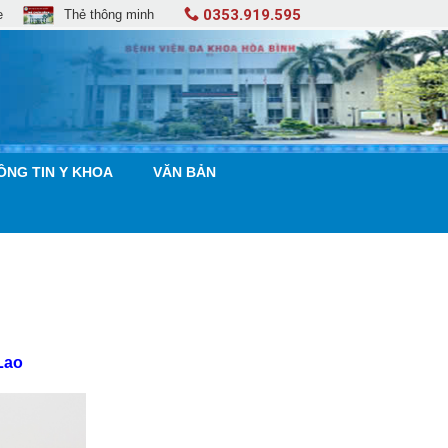
0353.919.595
e
Thẻ thông minh
ÔNG TIN Y KHOA
VĂN BẢN
Lao