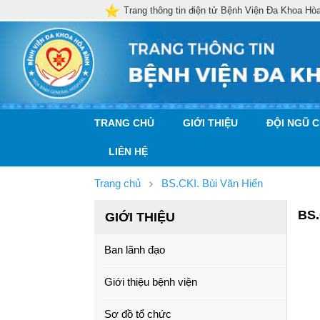
Trang thông tin điện tử Bệnh Viện Đa Khoa Hò
TRANG CHỦ
GIỚI THIỆU
ĐỘI NGŨ 
LIÊN HỆ
Trang chủ
BS.CKI. Bùi Văn Hiển
BS.
GIỚI THIỆU
Ban lãnh đạo
Giới thiệu bệnh viện
Sơ đồ tổ chức