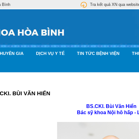
a Bình
Tra kết quả XN qua websit
CHUYÊN GIA
DỊCH VỤ Y TẾ
TIN TỨC BỆNH VIỆN
TH
CKI. BÙI VĂN HIỂN
BS.CKI. Bùi Văn Hiển
Bác sỹ khoa Nội hô hấp - 