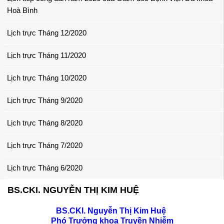
Hoà Bình
Lịch trực Tháng 12/2020
Lịch trực Tháng 11/2020
Lịch trực Tháng 10/2020
Lịch trực Tháng 9/2020
Lịch trực Tháng 8/2020
Lịch trực Tháng 7/2020
Lịch trực Tháng 6/2020
BS.CKI. NGUYỄN THỊ KIM HUỆ
BS.CKI. Nguyễn Thị Kim Huệ
Phó Trưởng khoa Truyền Nhiễm