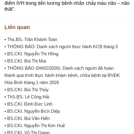
điểm IVH trong tiên lượng bệnh nhân chảy máu não – não
thất”.
Liên quan
• Ths.BS. Trần Khánh Toàn
• THÔNG BÁO: Danh sách người thực hành KCB tháng 5
• BS.CKI. Nguyễn Thị Hồng
• BS.CKI. Bùi Thị Mai
• THÔNG BÁO (04/02/2026): Danh sách người đã hoàn
thành quá trình thực hành khám bệnh, chữa bệnh tại BVĐK
Hòa Bình tháng 1 năm 2026
• BS.CKI. Bùi Thị Thủy
• ThS.BS. Lê Công Hải
• BS.CKI. Đinh Đức Linh
• BS.CKI. Nguyễn Bích Diệp
• BS.CKI. Bùi Văn Hiển
• BS.CKI. Nguyễn Thị Kim Huệ
• BS.CKI. Vũ Thị Giang