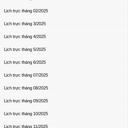
Lịch trực tháng 02/2025
Lịch trực tháng 3/2025
Lịch trực tháng 4/2025
Lịch trực tháng 5/2025
Lịch trực tháng 6/2025
Lịch trực tháng 07/2025
Lịch trực tháng 08/2025
Lịch trực tháng 09/2025
Lịch trực tháng 10/2025
Lịch trực tháng 11/2025