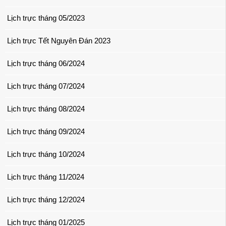
Lịch trực tháng 05/2023
Lịch trực Tết Nguyên Đán 2023
Lịch trực tháng 06/2024
Lịch trực tháng 07/2024
Lịch trực tháng 08/2024
Lịch trực tháng 09/2024
Lịch trực tháng 10/2024
Lịch trực tháng 11/2024
Lịch trực tháng 12/2024
Lịch trực tháng 01/2025