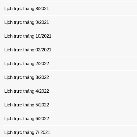
Lịch trực tháng 8/2021
Lịch trực tháng 9/2021
Lịch trực tháng 10/2021
Lịch trực tháng 02/2021
Lịch trực tháng 2/2022
Lịch trực tháng 3/2022
Lịch trực tháng 4/2022
Lịch trực tháng 5/2022
Lịch trực tháng 6/2022
Lịch trực tháng 7/ 2021