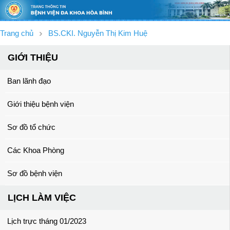
Trang chủ
BS.CKI. Nguyễn Thị Kim Huệ
GIỚI THIỆU
Ban lãnh đạo
Giới thiệu bệnh viện
Sơ đồ tổ chức
Các Khoa Phòng
Sơ đồ bệnh viện
LỊCH LÀM VIỆC
Lịch trực tháng 01/2023