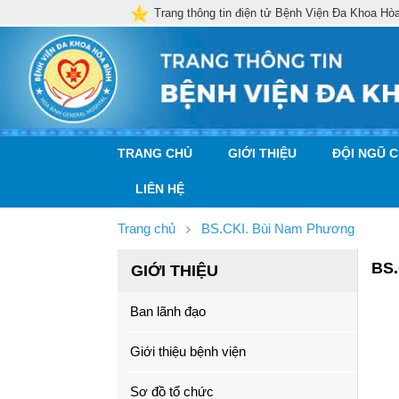
Trang thông tin điện tử Bệnh Viện Đa Khoa Hò
TRANG CHỦ
GIỚI THIỆU
ĐỘI NGŨ 
LIÊN HỆ
Trang chủ
BS.CKI. Bùi Nam Phương
BS
GIỚI THIỆU
Ban lãnh đạo
Giới thiệu bệnh viện
Sơ đồ tổ chức