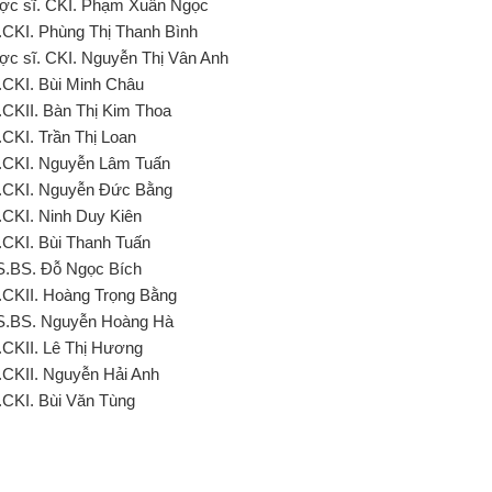
ợc sĩ. CKI. Phạm Xuân Ngọc
.CKI. Phùng Thị Thanh Bình
ợc sĩ. CKI. Nguyễn Thị Vân Anh
.CKI. Bùi Minh Châu
.CKII. Bàn Thị Kim Thoa
.CKI. Trần Thị Loan
.CKI. Nguyễn Lâm Tuấn
.CKI. Nguyễn Đức Bằng
.CKI. Ninh Duy Kiên
.CKI. Bùi Thanh Tuấn
S.BS. Đỗ Ngọc Bích
.CKII. Hoàng Trọng Bằng
S.BS. Nguyễn Hoàng Hà
.CKII. Lê Thị Hương
.CKII. Nguyễn Hải Anh
.CKI. Bùi Văn Tùng