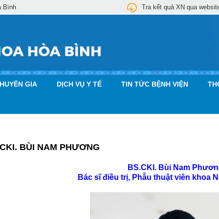
a Bình
Tra kết quả XN qua websit
CHUYÊN GIA
DỊCH VỤ Y TẾ
TIN TỨC BỆNH VIỆN
TH
.CKI. BÙI NAM PHƯƠNG
BS.CKI. Bùi Nam Phươ
Bác sĩ điều trị, Phẫu thuật viên khoa