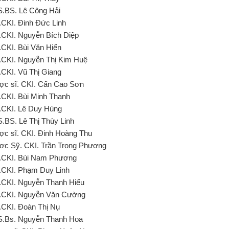
S.BS. Lê Công Hải
.CKI. Đinh Đức Linh
.CKI. Nguyễn Bích Diệp
.CKI. Bùi Văn Hiển
.CKI. Nguyễn Thị Kim Huệ
.CKI. Vũ Thị Giang
ợc sĩ. CKI. Cấn Cao Sơn
.CKI. Bùi Minh Thanh
.CKI. Lê Duy Hùng
S.BS. Lê Thị Thùy Linh
ợc sĩ. CKI. Đinh Hoàng Thu
ợc Sỹ. CKI. Trần Trọng Phương
.CKI. Bùi Nam Phương
.CKI. Phạm Duy Linh
.CKI. Nguyễn Thanh Hiếu
.CKI. Nguyễn Văn Cường
.CKI. Đoàn Thị Nụ
S.Bs. Nguyễn Thanh Hoa