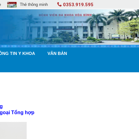
0353.919.595
e
Thẻ thông minh
ÔNG TIN Y KHOA
VĂN BẢN
ng
 Ngoại Tổng hợp