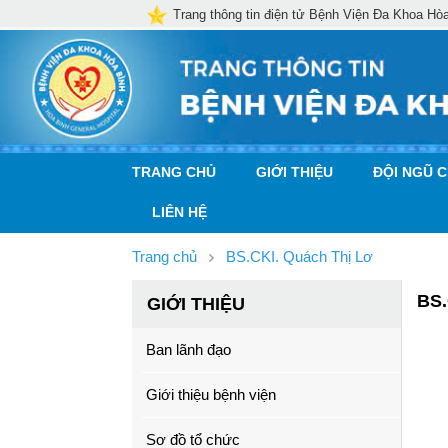
Trang thông tin điện tử Bệnh Viện Đa Khoa Hò
TRANG CHỦ
GIỚI THIỆU
ĐỘI NGŨ 
LIÊN HỆ
Trang chủ
BS.CKI. Quách Thị Lơ
BS.
GIỚI THIỆU
Ban lãnh đạo
Giới thiệu bệnh viện
Sơ đồ tổ chức