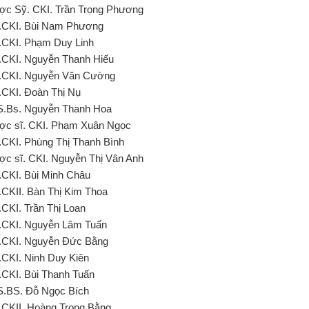
ợc Sỹ. CKI. Trần Trọng Phương
.CKI. Bùi Nam Phương
.CKI. Phạm Duy Linh
.CKI. Nguyễn Thanh Hiếu
.CKI. Nguyễn Văn Cường
.CKI. Đoàn Thị Nụ
S.Bs. Nguyễn Thanh Hoa
ợc sĩ. CKI. Phạm Xuân Ngọc
.CKI. Phùng Thị Thanh Bình
ợc sĩ. CKI. Nguyễn Thị Vân Anh
.CKI. Bùi Minh Châu
.CKII. Bàn Thị Kim Thoa
.CKI. Trần Thị Loan
.CKI. Nguyễn Lâm Tuấn
.CKI. Nguyễn Đức Bằng
.CKI. Ninh Duy Kiên
.CKI. Bùi Thanh Tuấn
S.BS. Đỗ Ngọc Bích
.CKII. Hoàng Trọng Bằng