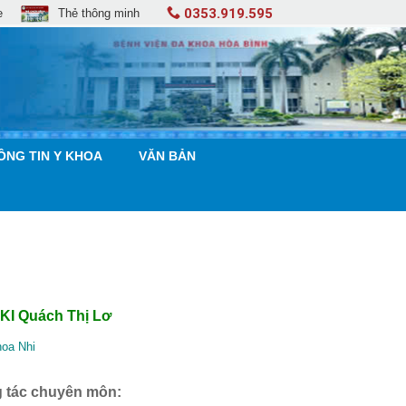
0353.919.595
e
Thẻ thông minh
ÔNG TIN Y KHOA
VĂN BẢN
KI Quách Thị Lơ
hoa Nhi
 tác chuyên môn: