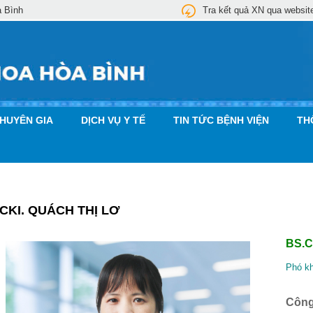
a Bình
Tra kết quả XN qua websit
CHUYÊN GIA
DỊCH VỤ Y TẾ
TIN TỨC BỆNH VIỆN
TH
CKI. QUÁCH THỊ LƠ
BS.C
Phó k
Công